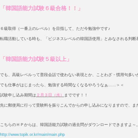
「韓国語能力試験６級合格！！」
６級取得（一番上のレベル）を目指して、ただ今勉強中です♪
転職活動している時も、「ビジネスレベルの韓国語使用」とみなされる判断
「韓国語能力試験５級以上」
でも、高級レベルって普段会話で使わない表現とか、ことわざ・慣用句多い
でも仕事がはじまったら、勉強する時間なくなるやろうなぁ……＞＜
試験申し込み期間は
２月３日（水）
までです！！
先に郵便局に行って受験料を振りこんでからの申し込みになりますので、ま
こちらのＨＰからは、韓国語能力試験の過去問がダウンロードできますよ～
http://www.topik.or.kr/main/main.php