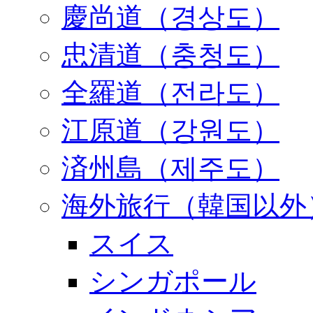
慶尚道（경상도）
忠清道（충청도）
全羅道（전라도）
江原道（강원도）
済州島（제주도）
海外旅行（韓国以外
スイス
シンガポール