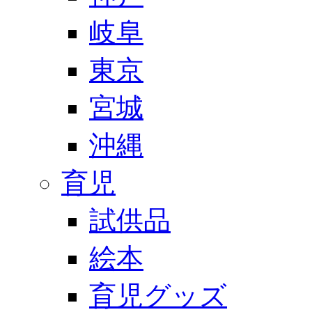
岐阜
東京
宮城
沖縄
育児
試供品
絵本
育児グッズ