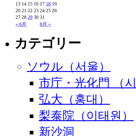
13
14
15
16
17
18
19
20
21
22
23
24
25
26
27
28
29
30
31
« 6月
8月 »
カテゴリー
ソウル（서울）
市庁・光化門 （
弘大（홍대）
梨泰院（이태원）
新沙洞