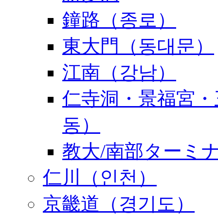
鐘路（종로）
東大門（동대문）
江南（강남）
仁寺洞・景福宮・
동）
教大/南部ターミ
仁川（인천）
京畿道（경기도）