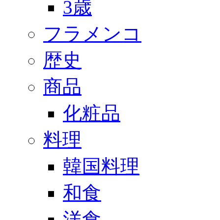
3歳
フラメンコ
歴史
商品
化粧品
料理
韓国料理
和食
洋食