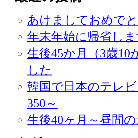
あけましておめでと
年末年始に帰省しま
生後45か月（3歳1
した
韓国で日本のテレビ
350～
生後40ヶ月～昼間