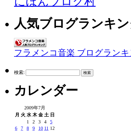
にほんブログ村
人気ブログランキン
フラメンコ音楽 ブログランキ
検索:
カレンダー
2009年7月
月
火
水
木
金
土
日
1
2
3
4
5
6
7
8
9
10
11
12