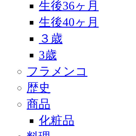
生後36ヶ月
生後40ヶ月
３歳
3歳
フラメンコ
歴史
商品
化粧品