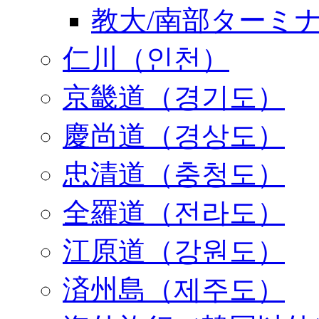
教大/南部ターミ
仁川（인천）
京畿道（경기도）
慶尚道（경상도）
忠清道（충청도）
全羅道（전라도）
江原道（강원도）
済州島（제주도）