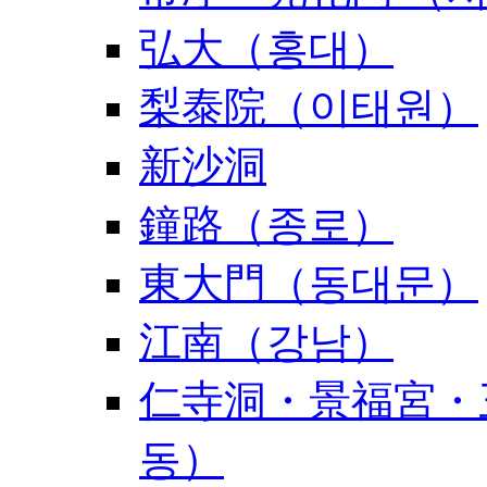
弘大（홍대）
梨泰院（이태원）
新沙洞
鐘路（종로）
東大門（동대문）
江南（강남）
仁寺洞・景福宮・
동）