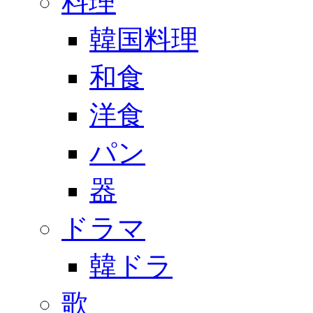
料理
韓国料理
和食
洋食
パン
器
ドラマ
韓ドラ
歌