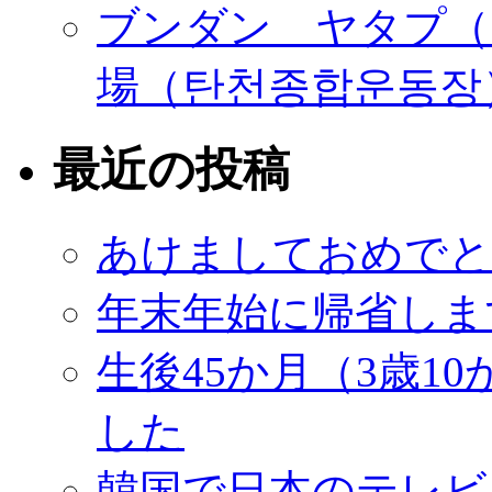
ブンダン ヤタプ（
場（탄천종합운동장
最近の投稿
あけましておめでと
年末年始に帰省しま
生後45か月（3歳1
した
韓国で日本のテレビ