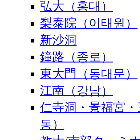
弘大（홍대）
梨泰院（이태원）
新沙洞
鐘路（종로）
東大門（동대문）
江南（강남）
仁寺洞・景福宮・
동）