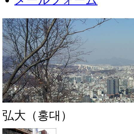
弘大（홍대）