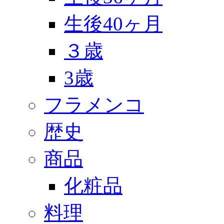
生後40ヶ月
３歳
3歳
フラメンコ
歴史
商品
化粧品
料理