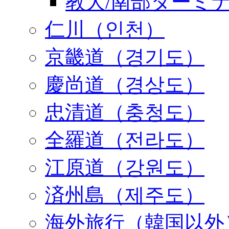
教大/南部ターミ
仁川（인천）
京畿道（경기도）
慶尚道（경상도）
忠清道（충청도）
全羅道（전라도）
江原道（강원도）
済州島（제주도）
海外旅行（韓国以外