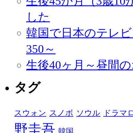
生後45か月（3歳1
した
韓国で日本のテレビ
350～
生後40ヶ月～昼間
タグ
スウォン
スノボ
ソウル
ドラマ
野圭吾
韓国