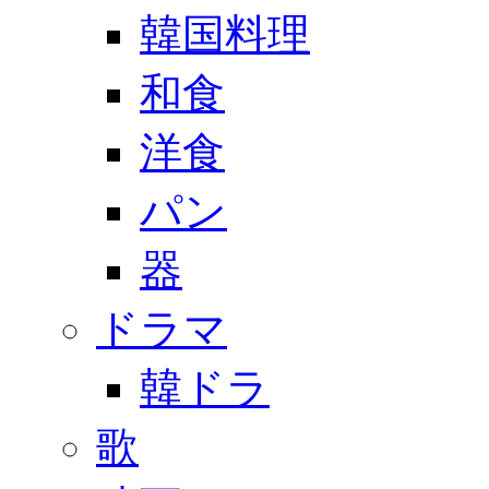
韓国料理
和食
洋食
パン
器
ドラマ
韓ドラ
歌