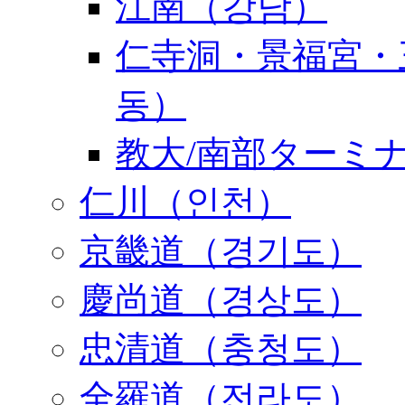
江南（강남）
仁寺洞・景福宮・
동）
教大/南部ターミ
仁川（인천）
京畿道（경기도）
慶尚道（경상도）
忠清道（충청도）
全羅道（전라도）