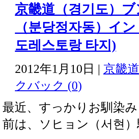
京畿道（경기도）ブ
（분당정자동）インド
도레스토랑 타지)
2012年1月10日 |
京畿
クバック (0)
最近、すっかりお馴染
前は、ソヒョン（서현）