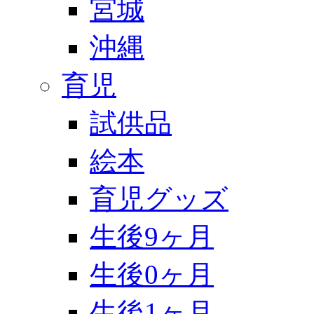
宮城
沖縄
育児
試供品
絵本
育児グッズ
生後9ヶ月
生後0ヶ月
生後1ヶ月