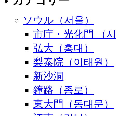
カテゴリー
ソウル（서울）
市庁・光化門 （
弘大（홍대）
梨泰院（이태원）
新沙洞
鐘路（종로）
東大門（동대문）