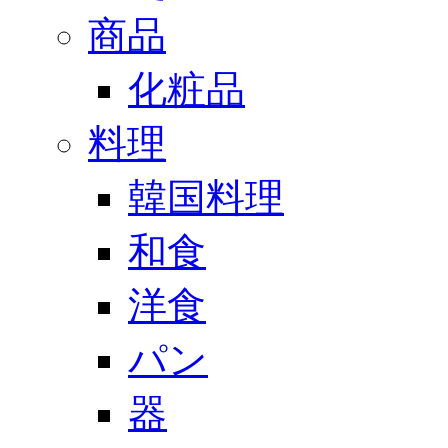
商品
化粧品
料理
韓国料理
和食
洋食
パン
器