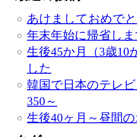
あけましておめでと
年末年始に帰省しま
生後45か月（3歳1
した
韓国で日本のテレビ
350～
生後40ヶ月～昼間