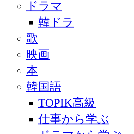
ドラマ
韓ドラ
歌
映画
本
韓国語
TOPIK高級
仕事から学ぶ