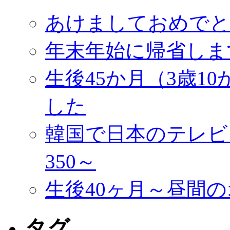
あけましておめでと
年末年始に帰省しま
生後45か月（3歳1
した
韓国で日本のテレビ
350～
生後40ヶ月～昼間
タグ