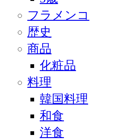
フラメンコ
歴史
商品
化粧品
料理
韓国料理
和食
洋食