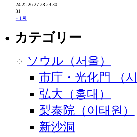
24
25
26
27
28
29
30
31
« 1月
カテゴリー
ソウル（서울）
市庁・光化門 （
弘大（홍대）
梨泰院（이태원）
新沙洞