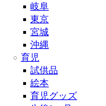
岐阜
東京
宮城
沖縄
育児
試供品
絵本
育児グッズ