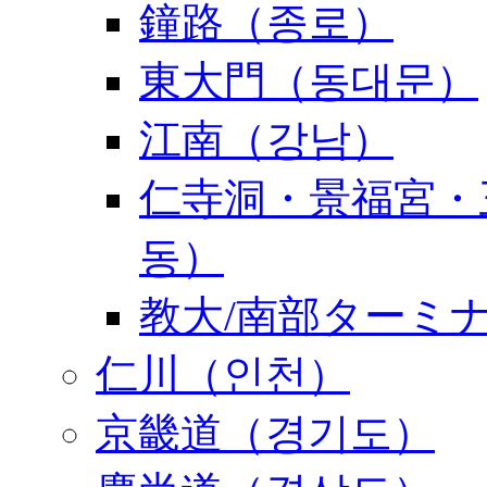
鐘路（종로）
東大門（동대문）
江南（강남）
仁寺洞・景福宮・
동）
教大/南部ターミ
仁川（인천）
京畿道（경기도）