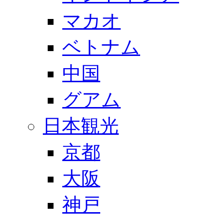
マカオ
ベトナム
中国
グアム
日本観光
京都
大阪
神戸