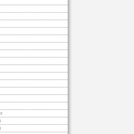
ズ
月
月