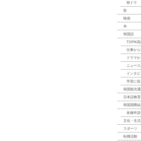
韓ドラ
歌
映画
本
韓国語
TOPIK
仕事から
ドラマか
ニュース
インタビ
学習に役
韓国観光通
日本語教育
韓国国際結
各種申請
文化・生活
スポーツ
転職活動