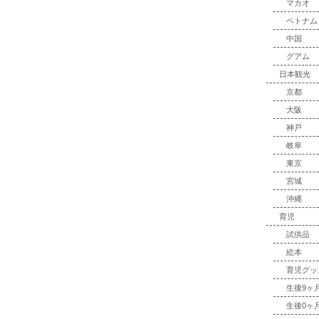
マカオ
ベトナム
中国
グアム
日本観光
京都
大阪
神戸
岐阜
東京
宮城
沖縄
育児
試供品
絵本
育児グッ
生後9ヶ
生後0ヶ