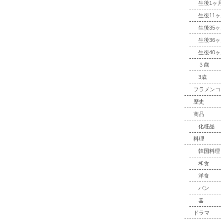
生後1ヶ
生後11
生後35
生後36
生後40
３歳
3歳
フラメンコ
歴史
商品
化粧品
料理
韓国料理
和食
洋食
パン
器
ドラマ