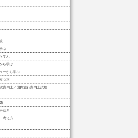
高級
学ぶ
ら学ぶ
から学ぶ
ューから学ぶ
立つ本
訳案内士／国内旅行案内士試験
婚
手続き
・考え方