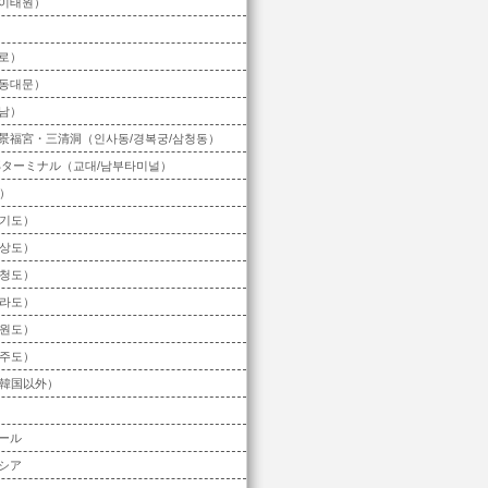
이태원）
로）
동대문）
남）
景福宮・三清洞（인사동/경복궁/삼청동）
部ターミナル（교대/남부타미널）
）
기도）
상도）
청도）
라도）
원도）
주도）
韓国以外）
ール
シア