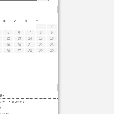
水
木
金
土
日
1
2
5
6
7
8
9
12
13
14
15
16
19
20
21
22
23
26
27
28
29
30
울）
化門 （시청광화문）
대）