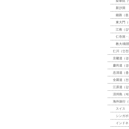
梨泰院（
新沙洞
鐘路（종
東大門（
江南（강
仁寺洞・
教大/南
仁川（인천
京畿道（경
慶尚道（경
忠清道（충
全羅道（전
江原道（강
済州島（제
海外旅行（
スイス
シンガポ
インドネ