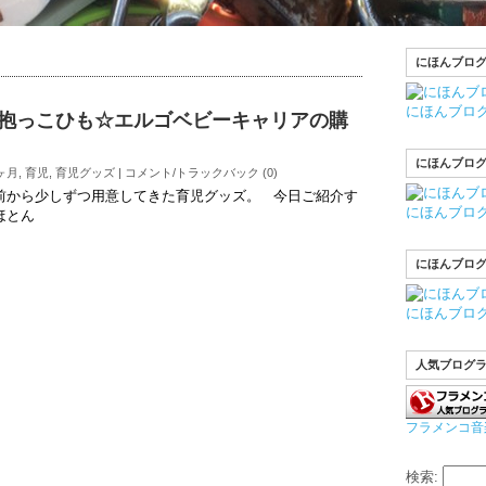
にほんブロ
にほんブロ
抱っこひも☆エルゴベビーキャリアの購
にほんブロ
ヶ月
,
育児
,
育児グッズ
|
コメント/トラックバック (0)
前から少しずつ用意してきた育児グッズ。 今日ご紹介す
にほんブロ
ほとん
にほんブロ
にほんブロ
人気ブログ
フラメンコ音
検索: