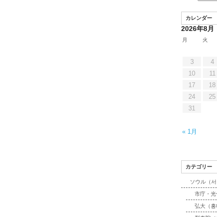
カレンダー
2026年8月
月
火
3
4
10
11
17
18
24
25
31
« 1月
カテゴリー
ソウル（서
市庁・光
弘大（홍